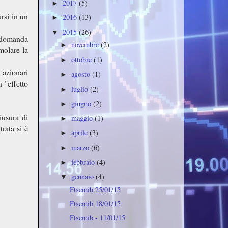
2017
(5)
►
rsi in un
2016
(13)
►
2015
(26)
▼
a domanda
novembre
(2)
►
molare la
ottobre
(1)
►
 azionari
agosto
(1)
►
 "effetto
luglio
(2)
►
giugno
(2)
►
iusura di
maggio
(1)
►
trata si è
aprile
(3)
►
marzo
(6)
►
febbraio
(4)
►
gennaio
(4)
▼
Ftsemib 25/01/15
Ftsemib 18/01/15
Ftsemib - 11/01/15