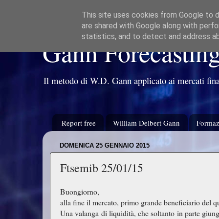
This site uses cookies from Google to de
are shared with Google along with perfo
statistics, and to detect and address a
Gann Forecastin
Il metodo di W.D. Gann applicato ai mercati fina
Report free
William Delbert Gann
Formaz
DOMENICA 25 GENNAIO 2015
Ftsemib 25/01/15
Buongiorno,
alla fine il mercato, primo grande beneficiario del q
Una valanga di liquidità, che soltanto in parte giung