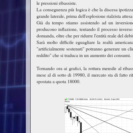
le pressioni ribassiste.
La conseguenza più logica è che la discesa ipotizzat
grande laterale, prima dell'esplosione rialzista attesa
Già da tempo stiamo assistendo ad un inversione
producono inflazione, tentando il processo inverso 
domanda, oltre che per ridurre l'entità reale del deb
Sarà molto difficile eguagliare la realtà america
"artificialmente sostenuti" potranno generare un cl
reddito" che si traduca in un aumento dei consumi.
Tornando ora ai grafici, la rottura mensile al riba
mese al di sotto di 19980, il mercato sta di fatto ri
spostata a quota 18000.