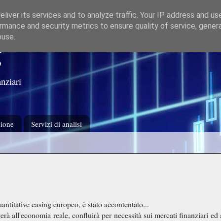
liver its services and to analyze traffic. Your IP address and us
rmance and security metrics to ensure quality of service, gene
buse.
g
nziari
ione
Servizi di analisi
uantitative easing europeo, è stato accontentato...
erà all'economia reale, confluirà per necessità sui mercati finanziari ed