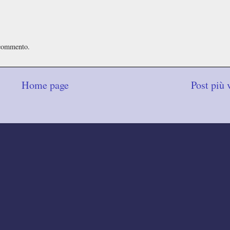
 commento.
Home page
Post più 