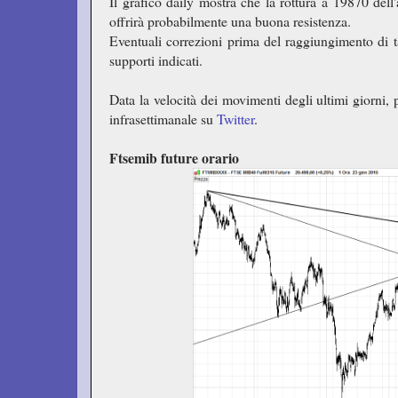
Il grafico daily mostra che la rottura a 19870 del
offrirà probabilmente una buona resistenza.
Eventuali correzioni prima del raggiungimento di t
supporti indicati.
Data la velocità dei movimenti degli ultimi giorni, 
infrasettimanale su
Twitter
.
Ftsemib future orario