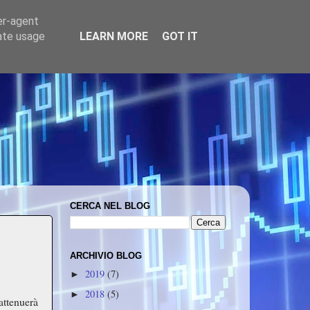
er-agent
rate usage
LEARN MORE
GOT IT
CERCA NEL BLOG
ARCHIVIO BLOG
2019
(7)
►
2018
(5)
►
 attenuerà