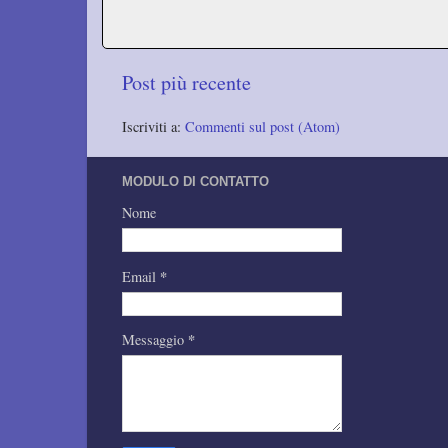
Post più recente
Iscriviti a:
Commenti sul post (Atom)
MODULO DI CONTATTO
Nome
*
Email
*
Messaggio