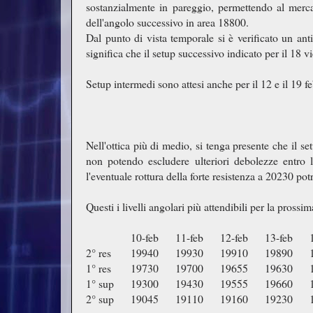
sostanzialmente in pareggio, permettendo al merca
dell'angolo successivo in area 18800.
Dal punto di vista temporale si è verificato un anti
significa che il setup successivo indicato per il 18 
Setup intermedi sono attesi anche per il 12 e il 19 fe
Nell'ottica più di medio, si tenga presente che il s
non potendo escludere ulteriori debolezze entro
l'eventuale rottura della forte resistenza a 20230 po
Questi i livelli angolari più attendibili per la prossi
10-feb
11-feb
12-feb
13-feb
2° res
19940
19930
19910
19890
1° res
19730
19700
19655
19630
1° sup
19300
19430
19555
19660
2° sup
19045
19110
19160
19230