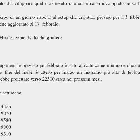
to di sviluppare quel movimento che era rimasto incompleto verso l'
cipo di un giorno rispetto al setup che era stato previso per il 5 febbr
viene aggiornato al 17 febbraio.
bbraio, come risulta dal grafico:
etup mensile previsto per febbraio è stato attivato come minimo e che qu
 la fine del mese, è atteso per marzo un massimo più alto di febbr
trebbe proiettare verso 22300 circa nei prossimi mesi.
ma settimana:
14-feb
19870
19580
19800
19310