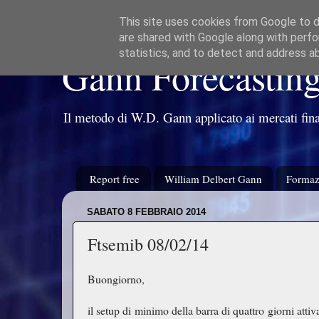
This site uses cookies from Google to de
are shared with Google along with perfo
statistics, and to detect and address a
Gann Forecastin
Il metodo di W.D. Gann applicato ai mercati fina
Report free
William Delbert Gann
Formaz
SABATO 8 FEBBRAIO 2014
Ftsemib 08/02/14
Buongiorno,
il setup di minimo della barra di quattro giorni att