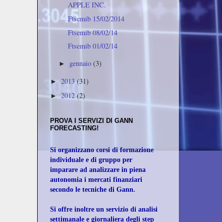
APPLE INC.
Ftsemib 15/02/2014
Ftsemib 08/02/14
Ftsemib 01/02/14
gennaio
(3)
►
2013
(31)
►
2012
(2)
►
r
PROVA I SERVIZI DI GANN
FORECASTING!
Si organizzano corsi di formazione
individuale e di gruppo per
imparare ad analizzare in piena
autonomia i mercati finanziari
secondo le tecniche di Gann.
Si offre inoltre un servizio di analisi
settimanale e giornaliera degli step