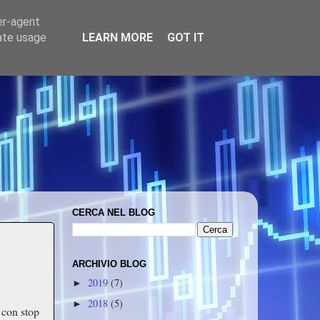
er-agent
rate usage
LEARN MORE
GOT IT
CERCA NEL BLOG
ARCHIVIO BLOG
2019
(7)
►
2018
(5)
►
 con stop