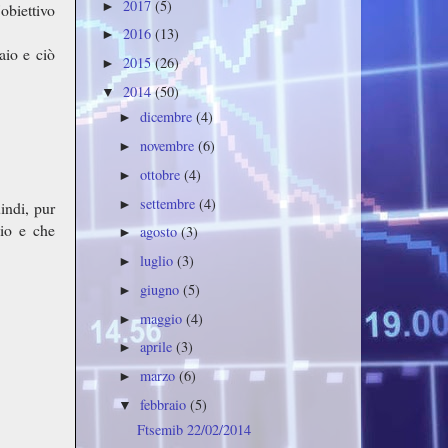
2017
(5)
►
obiettivo
2016
(13)
►
aio e ciò
2015
(26)
►
2014
(50)
▼
dicembre
(4)
►
novembre
(6)
►
ottobre
(4)
►
settembre
(4)
►
indi, pur
aio e che
agosto
(3)
►
luglio
(3)
►
giugno
(5)
►
maggio
(4)
►
aprile
(3)
►
marzo
(6)
►
febbraio
(5)
▼
Ftsemib 22/02/2014