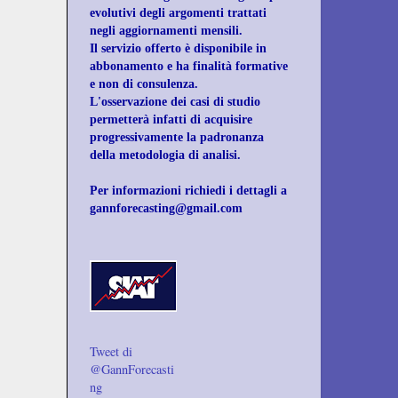
evolutivi degli
argomenti trattati
negli aggiornamenti mensili.
Il servizio offerto è disponibile in
abbonamento e ha finalità formative
e non di consulenza.
L'osservazione dei casi di studio
permetterà infatti di acquisire
progressivamente la padronanza
della metodologia di analisi.
Per informazioni richiedi i dettagli a
gannforecasting@gmail.com
Tweet di
@GannForecasti
ng