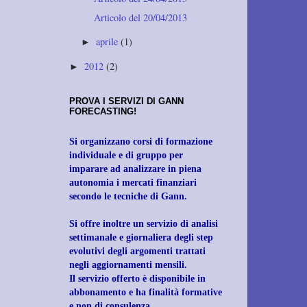
Articolo del 20/04/2013
aprile
(1)
►
2012
(2)
►
PROVA I SERVIZI DI GANN
FORECASTING!
Si organizzano corsi di formazione
individuale e di gruppo per
imparare ad analizzare in piena
autonomia i mercati finanziari
secondo le tecniche di Gann.
Si offre inoltre un servizio di analisi
settimanale e giornaliera degli step
evolutivi degli
argomenti trattati
negli aggiornamenti mensili.
Il servizio offerto è disponibile in
abbonamento e ha finalità formative
e non di consulenza.