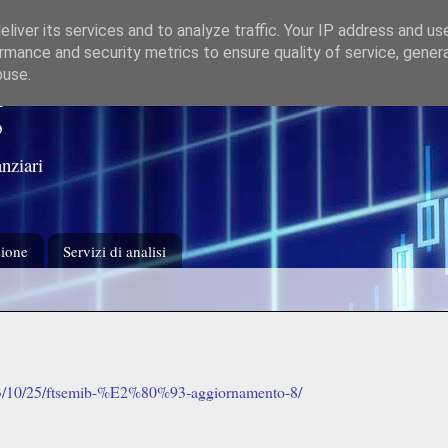
liver its services and to analyze traffic. Your IP address and us
rmance and security metrics to ensure quality of service, gene
buse.
g
nziari
ione
Servizi di analisi
/2013/10/25/ftsemib-%E2%80%93-aggiornamento-8/