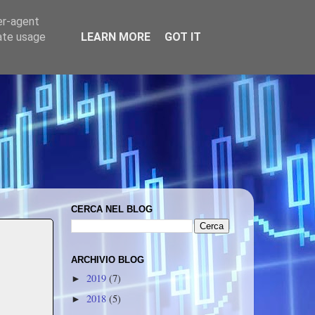
er-agent
rate usage
LEARN MORE
GOT IT
CERCA NEL BLOG
ARCHIVIO BLOG
2019
(7)
►
2018
(5)
►